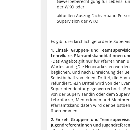
Gewerbeberechtigung für Lebens- und
der WKO oder
aktuellen Auszug Fachverband Perso
Supervision der WKO.
Es gibt drei kirchlich geförderte Superv
1. Einzel-, Gruppen- und Teamsupervisi
Lehrvikare, Pfarramtskandidatinnen u
Das Angebot gilt nur für Pfarrerinnen u
1
Wartestand.
Die Honorarkosten werden 
2
beglichen, und nach Einreichung der Be
Selbstbehalt von einem Drittel, die Hono
refundiert.
Ein Drittel wird von der Eva
3
Superintendentur gegenverrechnet.
Ei
4
von der Supervisandin oder dem Superv
Lehrpfarrer, Mentorinnen und Mentoren
Pfarramtskandidaten wird der Selbstbeha
übernommen.
2. Einzel-, Gruppen- und Teamsupervisi
Jugendreferentinnen und Jugendrefere