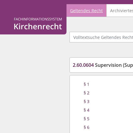
Geltendes Recht
Archivierte
Logo Fachinformationssystem Kirchenrecht
Volltextsuche Geltendes Recht
2.60.0604
Supervision (Sup
§ 1
§ 2
§ 3
§ 4
§ 5
§ 6