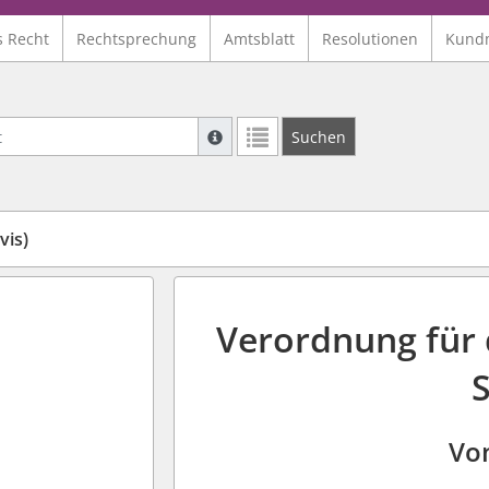
s Recht
Rechtsprechung
Amtsblatt
Resolutionen
Kund
Suche mit Platzhalter "*", Bsp. Pfarrer*,
Suchen
Weitere Suchoperatoren finden Sie in un
vis)
Verordnung für
Vo