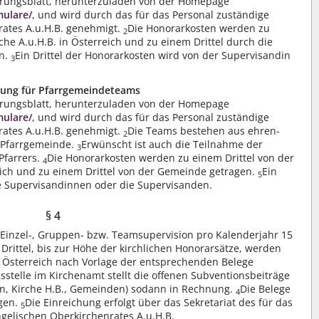
erungsblatt, herunterzuladen von der Homepage
mulare/
, und wird durch das für das Personal zuständige
rates A.u.H.B. genehmigt.
Die Honorarkosten werden zu
2
che A.u.H.B. in Österreich und zu einem Drittel durch die
en.
Ein Drittel der Honorarkosten wird von der Supervisandin
3
tung für Pfarrgemeindeteams
erungsblatt, herunterzuladen von der Homepage
mulare/
, und wird durch das für das Personal zuständige
rates A.u.H.B. genehmigt.
Die Teams bestehen aus ehren-
2
 Pfarrgemeinde.
Erwünscht ist auch die Teilnahme der
3
 Pfarrers.
Die Honorarkosten werden zu einem Drittel von der
4
eich und zu einem Drittel von der Gemeinde getragen.
Ein
5
die Supervisandinnen oder die Supervisanden.
§ 4
Einzel-, Gruppen- bzw. Teamsupervision pro Kalenderjahr 15
 Drittel, bis zur Höhe der kirchlichen Honorarsätze, werden
n Österreich nach Vorlage der entsprechenden Belege
stelle im Kirchenamt stellt die offenen Subventionsbeiträge
en, Kirche H.B., Gemeinden) sodann in Rechnung.
Die Belege
4
egen.
Die Einreichung erfolgt über das Sekretariat des für das
5
ngelischen Oberkirchenrates A.u.H.B.