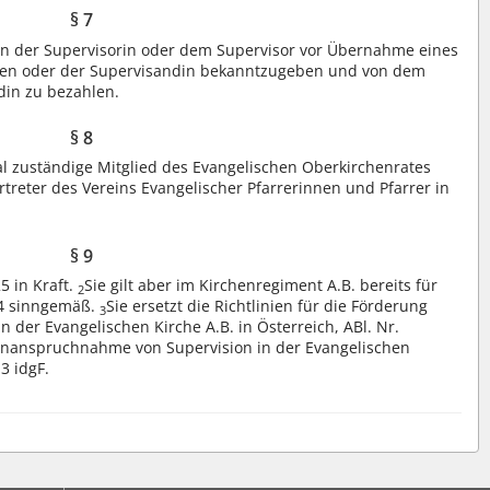
§ 7
von der Supervisorin oder dem Supervisor vor Übernahme eines
den oder der Supervisandin bekanntzugeben und von dem
din zu bezahlen.
§ 8
al zuständige Mitglied des Evangelischen Oberkirchenrates
ertreter des Vereins Evangelischer Pfarrerinnen und Pfarrer in
§ 9
5 in Kraft.
Sie gilt aber im Kirchenregiment A.B. bereits für
2
24 sinngemäß.
Sie ersetzt die Richtlinien für die Förderung
3
der Evangelischen Kirche A.B. in Österreich, ABl. Nr.
e Inanspruchnahme von Supervision in der Evangelischen
3 idgF.