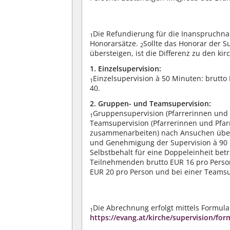
Die Refundierung für die Inanspruchna
1
Honorarsätze.
Sollte das Honorar der S
2
übersteigen, ist die Differenz zu den kir
1. Einzelsupervision:
Einzelsupervision à 50 Minuten: brutto
1
40.
2. Gruppen- und Teamsupervision:
Gruppensupervision (Pfarrerinnen und
1
Teamsupervision (Pfarrerinnen und Pfar
zusammenarbeiten) nach Ansuchen über
und Genehmigung der Supervision à 90 
Selbstbehalt für eine Doppeleinheit bet
Teilnehmenden brutto EUR 16 pro Perso
EUR 20 pro Person und bei einer Teams
Die Abrechnung erfolgt mittels Formula
1
https://evang.at/kirche/supervision/for