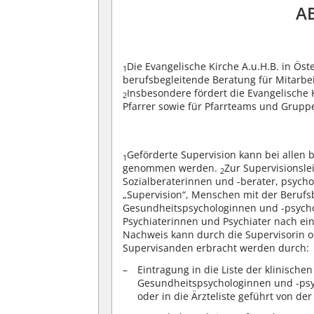
AB
Die Evangelische Kirche A.u.H.B. in Öst
1
berufsbegleitende Beratung für Mitarbei
Insbesondere fördert die Evangelische K
2
Pfarrer sowie für Pfarrteams und Grupp
Geförderte Supervision kann bei allen
1
genommen werden.
Zur Supervisionsle
2
Sozialberaterinnen und -berater, psych
„Supervision“, Menschen mit der Berufs
Gesundheitspsychologinnen und -psych
Psychiaterinnen und Psychiater nach ein
Nachweis kann durch die Supervisorin o
Supervisanden erbracht werden durch:
Eintragung in die Liste der klinisch
Gesundheitspsychologinnen und -ps
oder in die Ärzteliste geführt von de