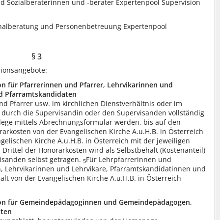
 Sozialberaterinnen und -berater Expertenpool Supervision
nalberatung und Personenbetreuung Expertenpool
§ 3
isionsangebote:
on für Pfarrerinnen und Pfarrer, Lehrvikarinnen und
nd Pfarramtskandidaten
nd Pfarrer usw. im kirchlichen Dienstverhältnis oder im
durch die Supervisandin oder den Supervisanden vollständig
lege mittels Abrechnungsformular werden, bis auf den
rarkosten von der Evangelischen Kirche A.u.H.B. in Österreich
ngelischen Kirche A.u.H.B. in Österreich mit der jeweiligen
n Drittel der Honorarkosten wird als Selbstbehalt (Kostenanteil)
isanden selbst getragen.
Für Lehrpfarrerinnen und
5
, Lehrvikarinnen und Lehrvikare, Pfarramtskandidatinnen und
lt von der Evangelischen Kirche A.u.H.B. in Österreich
on für
Gemeindepädagoginnen
und Gemeindepädagogen,
nten