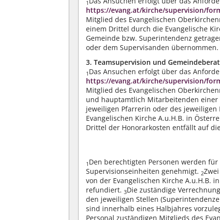
Das Ansuchen erfolgt über das Anford
1
https://evang.at/kirche/supervision/for
Mitglied des Evangelischen Oberkirchen
einem Drittel durch die Evangelische Kir
Gemeinde bzw. Superintendenz getrag
oder dem Supervisanden übernommen.
3. Teamsupervision und Gemeindebera
Das Ansuchen erfolgt über das Anford
1
https://evang.at/kirche/supervision/for
Mitglied des Evangelischen Oberkirchen
und hauptamtlich Mitarbeitenden einer
jeweiligen Pfarrerin oder des jeweiligen
Evangelischen Kirche A.u.H.B. in Österr
Drittel der Honorarkosten entfällt auf 
Den berechtigten Personen werden für 
1
Supervisionseinheiten genehmigt.
Zwei
2
von der Evangelischen Kirche A.u.H.B. i
refundiert.
Die zuständige Verrechnungs
3
den jeweiligen Stellen (Superintendenz
sind innerhalb eines Halbjahres vorzul
Personal zuständigen Mitglieds des Eva