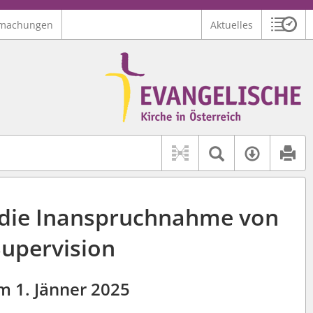
machungen
Aktuelles
Sitzu
Logo Ev. Kirche in Österreich
 findet auch: "Pfarrerinitiative" oder "Pfarrerausschuss".
serer Hilfe.
Textsuche 
Verfüg
 die Inanspruchnahme von
Supervision
m 1. Jänner 2025